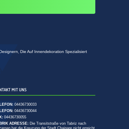
esignern, Die Auf Innendekoration Spezialisiert
NTAKT MIT UNS
LEFON:
04436730033
LEFON:
04436730044
X:
04436730055
BRIK ADRESSE:
Die Transitstraße von Tabriz nach
argan hat die Kreuzung der Stadt Chaipare nicht erreicht