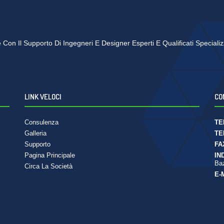
se Con Il Supporto Di Ingegneri E Designer Esperti E Qualificati Speciali
LINK VELOCI
CO
Consulenza
TE
Galleria
TE
Supporto
FA
Pagina Principale
IN
Baz
Circa La Società
E-