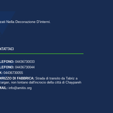
zzati Nella Decorazione D'interni.
NTATTACI
LEFONO:
04436730033
LEFONO:
04436730044
X:
04436730055
DIRIZZO DI FABBRICA:
Strada di transito da Tabriz a
argan, non lontano dall'incrocio della città di Chaypareh
MAIL:
info@amitis.org