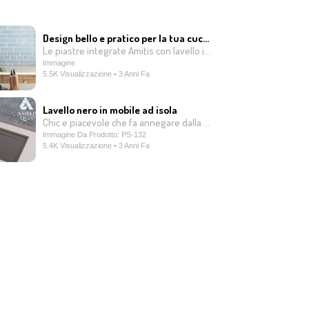
Design bello e pratico per la tua cucina
Le piastre integrate Amitis con lavello integrato sono uno dei prodotti di qualità e commerciabili della nostra azienda. Queste piastre sono prodotte in un unico pezzo utilizzando una tecnologia di produzione avanzata e, a differenza di altri prodotti, il lavello non è installato separatamente dalla piastra. Piuttosto, la piastra e il lavello vengono prodotti in modo integrato e consegnati ai clienti in un unico pezzo. Questa caratteristica unica comporta l'assenza di scanalature e giunture tra la piastra e il lavello, che rende il ritorno dell'acqua all'interno del lavello facilmente indirizzato verso le condutture fognarie e prevenendo la creazione di zone cutanee per i batteri. Inoltre, queste piastre sono dotate di antibatterico compatibile con qualsiasi tipo di detersivo. Ciò significa che è possibile utilizzare qualsiasi tipo di detergente domestico per lavare lo schermo e il lavello senza preoccuparsi dei suoi effetti sulla superficie dello schermo e del lavello. Scegliendo le piastre integrate Amitis con lavello integrato, oltre a creare una cucina bella e leggera, avrai nella tua cucina servizi igienici migliori, che consentiranno agli utenti di lavorare nella loro cucina in modo semplice e agevole.
Immagine
5.5K Visualizzazione • 3 Anni Fa
Lavello nero in mobile ad isola
Chic e piacevole che fa annegare dalla felicità ogni cuoco.
Immagine Da Prodotto: PS-132
5.4K Visualizzazione • 3 Anni Fa