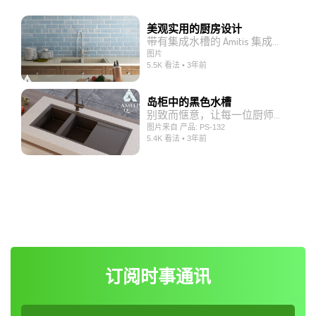
美观实用的厨房设计
带有集成水槽的 Amitis 集成板是我们公司的质量和适销对路的产品之一。这些板材采用先进的生产技术一体生产，与其他产品不同，水槽没有单独安装到板材上。相反，盘子和水槽以集成的方式生产，并作为一个整体交付给客户。 这一独特的特点意味着盘子和水槽之间没有凹槽和接缝，这使得水槽内的回水很容易被引导到下水道管道，并防止为细菌创造皮肤区域。 此外，这些盘子配备了与任何类型的清洁剂兼容的抗菌剂。这意味着您可以使用任何类型的家用清洁剂来清洗屏幕和水槽，而不必担心它对屏幕和水槽表面的影响。 选择带有一体式水槽的Amitis一体板，除了打造美观轻便的厨房外，您的厨房卫生设施也会更加完善，让用户在厨房工作轻松自如。
图片
5.5K 看法 • 3年前
岛柜中的黑色水槽
别致而惬意，让每一位厨师都为之倾倒。
图片来自 产品: PS-132
5.4K 看法 • 3年前
订阅时事通讯