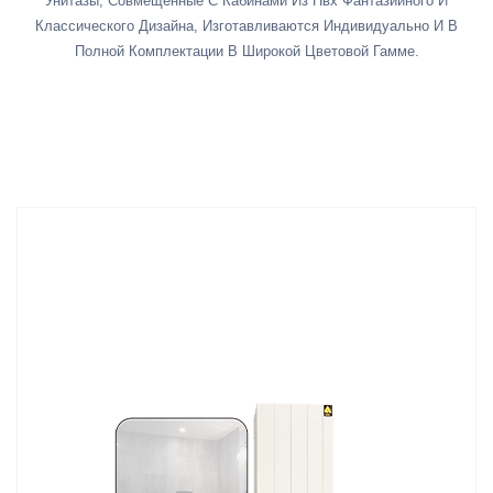
Унитазы, Совмещенные С Кабинами Из Пвх Фантазийного И
Классического Дизайна, Изготавливаются Индивидуально И В
Полной Комплектации В Широкой Цветовой Гамме.