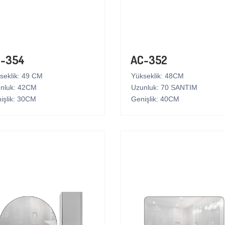
-354
AC-352
seklik: 49 CM
Yükseklik: 48CM
nluk: 42CM
Uzunluk: 70 SANTIM
işlik: 30CM
Genişlik: 40CM