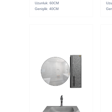
Uzunluk: 60CM
Uzu
Genişlik: 40CM
Gen