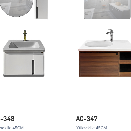
-348
AC-347
seklik: 45CM
Yükseklik: 45CM