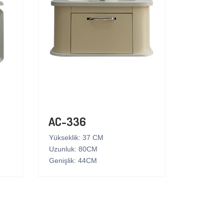
AC-336
Yükseklik: 37 CM
Uzunluk: 80CM
Genişlik: 44CM