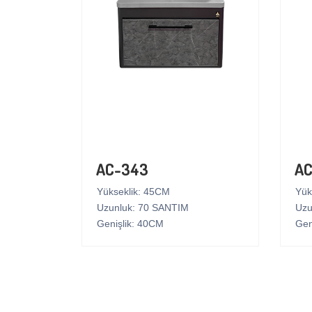
AC-343
AC
Yükseklik: 45CM
Yük
Uzunluk: 70 SANTIM
Uzu
Genişlik: 40CM
Gen