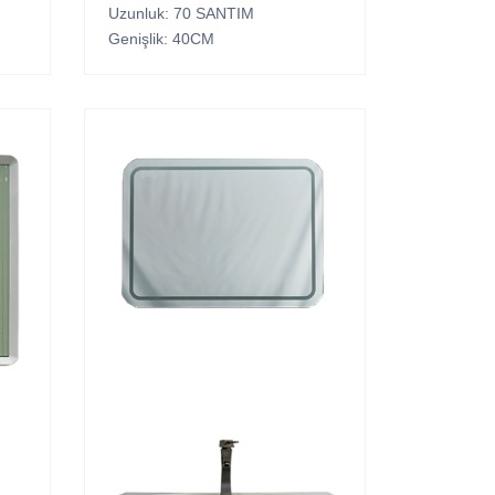
Uzunluk: 70 SANTIM
Genişlik: 40CM