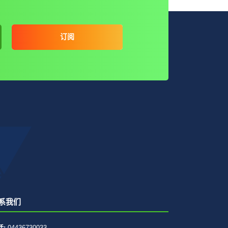
订阅
系我们
话:
04436730033