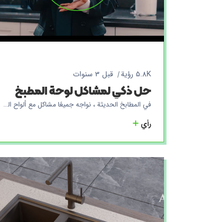
5.8K رؤية
قبل 3 سنوات
حل ذكي لمشاكل لوحة المطبخ
في المطابخ الحديثة ، نواجه جميعًا مشاكل مع ألواح الخزائن الخشبية. تحدث هذه المشكلات بشكل عام بسبب الهيكل الخشبي لهذه الصفائح وحساسيتها لاختراق الماء. يعد التعفن وتلف الألواح ونمو البكتيريا في مطابخنا من المشكلات الشائعة التي تسبب مخاوف لا حصر لها في الحفاظ على البيئة نظيفة. ولكن الآن وبسهولة وبحلول ذكية ، نحن في Amitis Group Of Factories مستعدون للقضاء على هذه المشاكل إلى الأبد. من خلال إنتاج لوحات Amitis المدمجة ، نسمح لك بتجربة مطبخك بسلام وثقة. وفقًا لاحتياجاتك ، تم تصميم لوحات Amitis المدمجة خصيصًا وإنتاجها بأبعاد وأحجام مختلفة. نظرًا لخصائصها الفريدة ، لا تمنع هذه الألواح تغلغل الماء فحسب ، بل تقلل أيضًا من التسوس ونمو البكتيريا. بهذه الطريقة ، باستخدام لوحات Amitis المدمجة ، ستقل مخاوفك بشأن الحفاظ على بيئة المطبخ نظيفة وستوفر لك بيئة صحية وجميلة. بالإضافة إلى ذلك ، يتم توصيل الحوض أيضًا بسلاسة باللوحات ويتم إنتاجه ببساطة وباللون والحجم الذي تختاره. مع خط إنتاج مصانع Amitis ، تصل الأحواض المتكاملة إلى منزلك بألوان وتصميمات مختلفة. ستقودك الثقة في جودة Amitis إلى تجربة فريدة من نوعها للأطباق المدمجة في مطبخك بسهولة وثقة. مع Amitis ، انسى المشاكل وجرب الجودة في مطبخك. أيضًا ، نحاول دائمًا تلبية احتياجاتك في تصميم وإنتاج لوحات المطبخ المتكاملة من خلال التحسين المستمر للتكنولوجيا واستخدام مواد عالية الجودة.
رأي