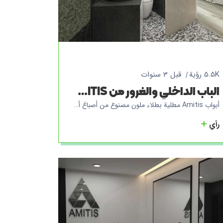
5.5K رؤية
قبل 3 سنوات
الباب الداخلي والغرور من AMITIS مزيج من الجمال والوظائف لمنزلك
أبواب Amitis مطلية بطلاء ملون مصنوع من أصباغ أصلية بسماكة من 3 إلى 5 مم لتمثيل جودة ومتانة المنتجات. تتمثل إحدى الميزات الأكثر وضوحًا لهذا المنتج في أنه من خلال إنشاء خطوط وخدوش على جميع أبواب منتجات علامة Amitis التجارية ، فإنها تختفي بسهولة بتلميع واحد فقط ، ويمكن حل إصلاحات الباب في نفس المكان بواسطة خبراء Amitis دون الحاجة إلى ذلك. للإشارة إلى المصنع ، فهو لا يسبب مشاكل للمشترين. أظهرت أبواب Amitis أداءً عالياً في الفلل والمساحات الخارجية ، مما يمنع أي هواء خارجي من دخول البيئة بسبب وجود العزل الحراري. أبواب Amitis الداخلية لها وضع صوتي ، بحيث لا تتسرب الأصوات الداخلية إلى البيئة الخارجية ، وفي الأماكن العلاجية ، فإن استخدام هذه الأنواع من الأبواب له قيمة عالية.
رأي