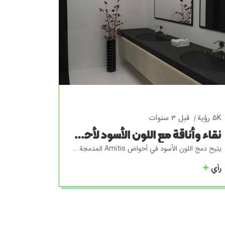
5K رؤية
قبل 3 سنوات
نقاء وأناقة مع اللون الأسود لأحواض غسيل AMITIS المتكاملة للمراكز العامة
يتيح دمج اللون الأسود في أحواض Amitis المدمجة للمراكز العامة تنظيفًا سهلًا مضادًا للبكتيريا نظرًا لتثبيته على الحائط. بتثبيت الحوض على الحائط ، لا داعي للتثبيت تحت العمل أو أحواض منفصلة ، وهذا يجعل تنظيف السطح السفلي للحوض أمرًا سهلاً. أيضًا ، يضمن استخدام منتجات Amitis المتكاملة عدم وجود طبقات في الحوض وأسطح العمل ، مما يقلل من احتمال تراكم البكتيريا في الأماكن المخفية. هذا المزيج ، بالإضافة إلى زيادة الصحة والسلامة في المراكز العامة ، يضيف أيضًا جمالًا وروعة للبيئة نظرًا لتصميمها الجميل والحديث.
رأي