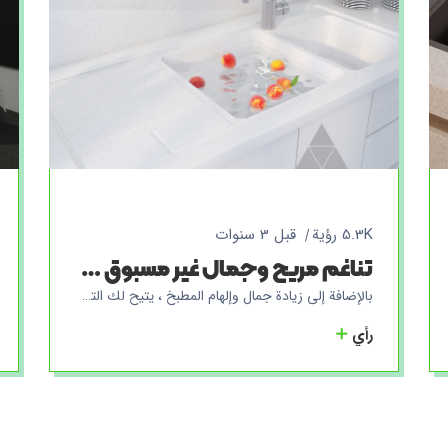
5.3K رؤية
قبل 3 سنوات
تناغم مريح وجمال غير مسبوق ، مطبخ ملهم مع أسطح عمل بيضاء وحوض
بالإضافة إلى زيادة جمال وإلهام المطبخ ، يتيح لك التصميم المتكامل للحوض والصفيحة البيضاء الحفاظ على نظافتهما بسهولة بفضل الغطاء المكون من قطعة واحدة للصحن والمغسلة. أيضًا ، لا يوفر هذا الغطاء المتكامل للصفيحة والمغسلة ، بدون طبقات إضافية ، مكانًا لاستقرار الجزيئات الصغيرة والتلوث. لهذا السبب ، فإن سطح الطاولة المدمج والمغسلة البيضاء هما الاختيار الصحيح لأولئك الذين يبحثون عن مطبخ بسيط وجميل وفي نفس الوقت يرغبون في الحصول على مطبخ نظيف ومشرق.
رأي