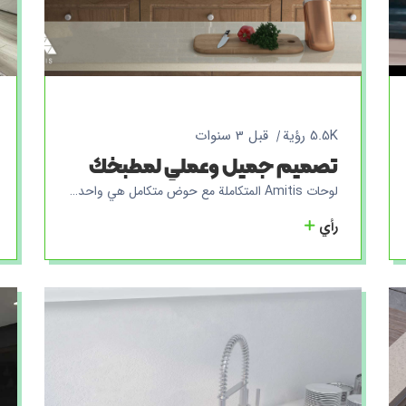
5.5K رؤية
قبل 3 سنوات
تصميم جميل وعملي لمطبخك
لوحات Amitis المتكاملة مع حوض متكامل هي واحدة من المنتجات عالية الجودة والقابلة للتسويق لشركتنا. يتم إنتاج هذه الألواح في قطعة واحدة باستخدام تقنية إنتاج متقدمة ، وعلى عكس المنتجات الأخرى ، لا يتم تثبيت الحوض بشكل منفصل على اللوحة. بدلاً من ذلك ، يتم إنتاج الصفيحة والمغسلة بطريقة متكاملة وتسليمها للعملاء كقطعة واحدة. هذه الميزة الفريدة تعني عدم وجود أخاديد وشقوق بين اللوح والحوض ، مما يجعل عودة الماء داخل الحوض يسهل توجيهه إلى أنابيب الصرف الصحي ويمنع تكوين مناطق جلدية للبكتيريا. بالإضافة إلى ذلك ، تم تجهيز هذه الألواح بمضاد للبكتيريا متوافق مع أي نوع من المنظفات. وهذا يعني أنه يمكنك استخدام أي نوع من أنواع المنظفات المنزلية لغسل الشاشة والمغسلة دون القلق بشأن آثارها على سطح الشاشة والمغسلة. من خلال اختيار أطباق Amitis المدمجة مع حوض متكامل ، بالإضافة إلى إنشاء مطبخ جميل وخفيف ، ستحصل على مرافق صحية أفضل في مطبخك ، مما سيتيح للمستخدمين العمل في مطبخهم بسهولة ويسر.
رأي