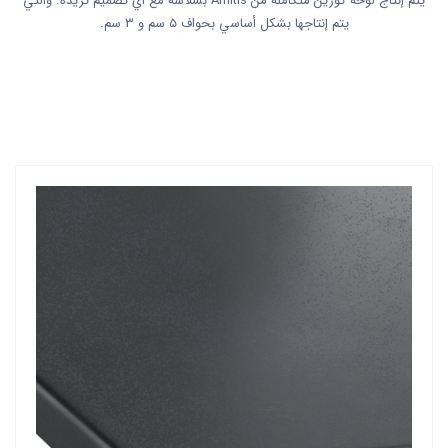
يتم إنتاج لوحة كورين متكاملة من Amitis بسلاسة مع أي تصميم تريده. والتي
يتم إنتاجها بشكل أساسي بحواف 5 سم و 3 سم.