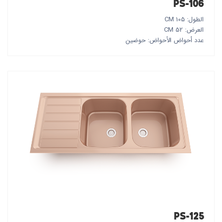
PS-106
الطول: 105 CM
العرض: 52 CM
عدد أحواض الأحواض: حوضين
PS-125