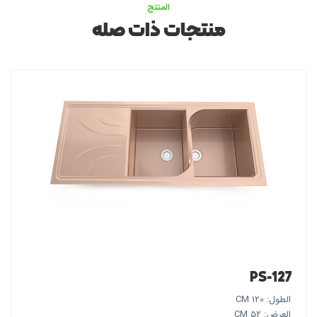
المنتج
منتجات ذات صله
PS-127
الطول: 120 CM
العرض: 52 CM