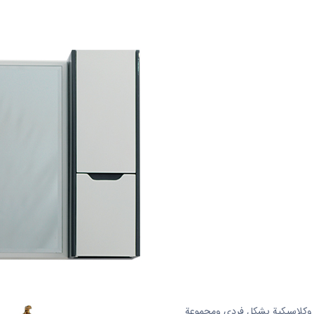
ع كبائن Pvc بتصميمات فاخرة وكلاسيكية بشكل فردي ومجموعة