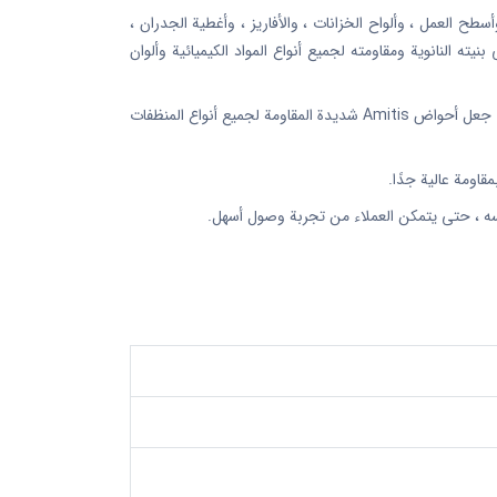
 العمل ، وألواح الخزانات ، والأفاريز ، وأغطية الجدران ،
ه النانوية ومقاومته لجميع أنواع المواد الكيميائية وألوان
يتم الحصول على لون المنتجات من حبيبات الألوان الطبيعية ، وهي العلامة التجارية الوحيدة في السوق التي تستخدم هذه الطريقة Amitis ، مما جعل أحواض Amitis شديدة المقاومة لجميع أنواع المنظفات
سه ، حتى يتمكن العملاء من تجربة وصول أسهل.