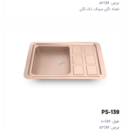
عرض: 52CM
تعداد لگن سینک: تک لگن
PS-139
طول: 80CM
عرض: 52CM