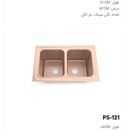
طول: 120CM
عرض: 52CM
تعداد لگن سینک: دو لگن
PS-121
طول: 85CM