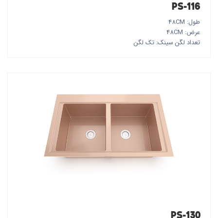
PS-116
طول: 48CM
عرض: 48CM
تعداد لگن سینک: تک لگن
PS-130