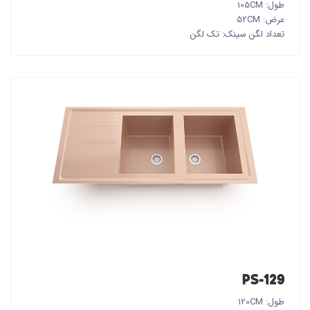
طول: 105CM
عرض: 52CM
تعداد لگن سینک: تک لگن
PS-129
طول: 120CM