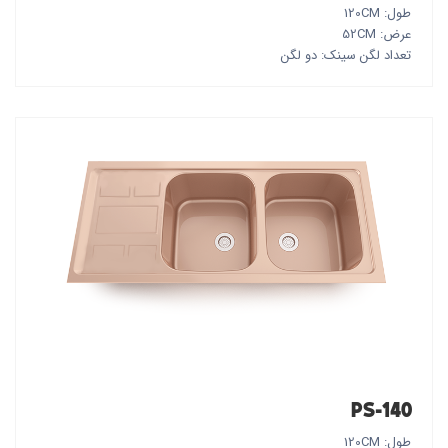
طول: 120CM
عرض: 52CM
تعداد لگن سینک: دو لگن
PS-140
طول: 120CM