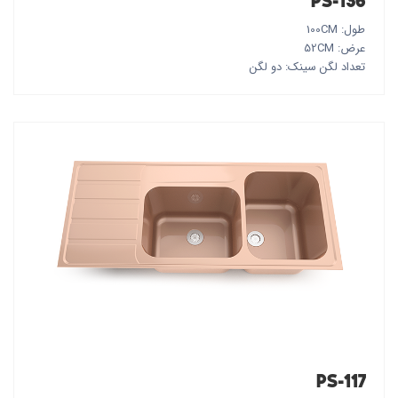
PS-136
طول: 100CM
عرض: 52CM
تعداد لگن سینک: دو لگن
PS-117