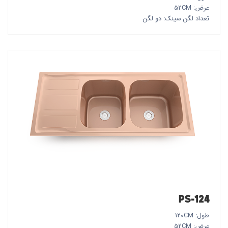
عرض: 52CM
تعداد لگن سینک: دو لگن
PS-124
طول: 120CM
عرض: 52CM