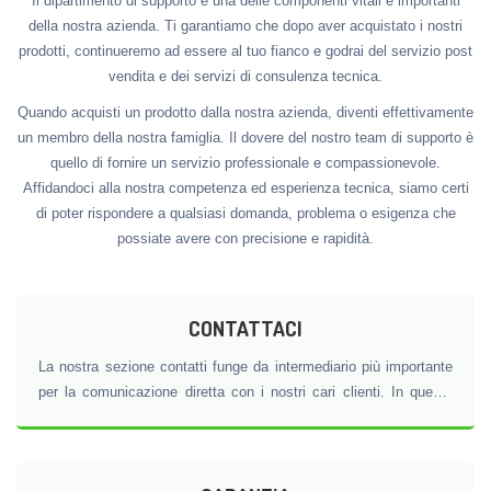
Il dipartimento di supporto è una delle componenti vitali e importanti
della nostra azienda. Ti garantiamo che dopo aver acquistato i nostri
prodotti, continueremo ad essere al tuo fianco e godrai del servizio post
vendita e dei servizi di consulenza tecnica.
Quando acquisti un prodotto dalla nostra azienda, diventi effettivamente
un membro della nostra famiglia. Il dovere del nostro team di supporto è
quello di fornire un servizio professionale e compassionevole.
Affidandoci alla nostra competenza ed esperienza tecnica, siamo certi
di poter rispondere a qualsiasi domanda, problema o esigenza che
possiate avere con precisione e rapidità.
CONTATTACI
La nostra sezione contatti funge da intermediario più importante
per la comunicazione diretta con i nostri cari clienti. In questa
sezione puoi contattarci per tutte le questioni relative a prodotti,
servizi, domande tecniche, richieste di supporto e altre
necessità.