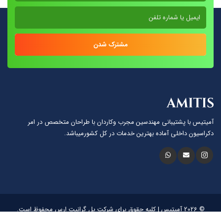
مشترک شدن
آمیتیس با پشتيبانى مهندسين مجرب وكاردان با طراحان متخصص در امر
دكراسيون داخلى آماده بهترين خدمات در كل كشورمیباشد.
© 2026 آمیتیس | کلیه حقوق برای شرکت پل گرانیت ارس محفوظ است.