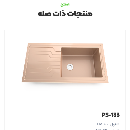
المنتج
منتجات ذات صله
PS-133
الطول: 100 CM