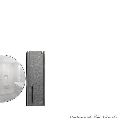
ع كبائن Pvc بتصميمات فاخرة وكلاسيكية بشكل فردي ومجموعة