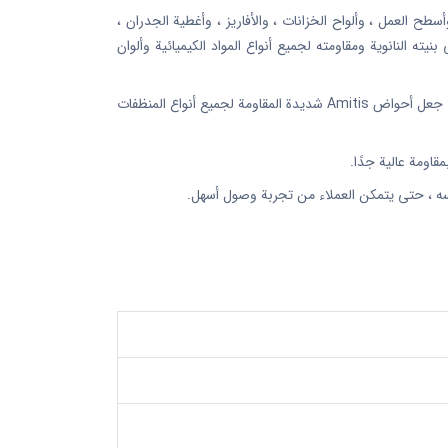
 العمل ، وألواح الخزانات ، والأفاريز ، وأغطية الجدران ،
ه النانوية ومقاومته لجميع أنواع المواد الكيميائية وألوان
يتم الحصول على لون المنتجات من حبيبات الألوان الطبيعية ، وهي العلامة التجارية الوحيدة في السوق التي تستخدم هذه الطريقة Amitis ، مما جعل أحواض Amitis شديدة المقاومة لجميع أنواع المنظفات
سه ، حتى يتمكن العملاء من تجربة وصول أسهل.