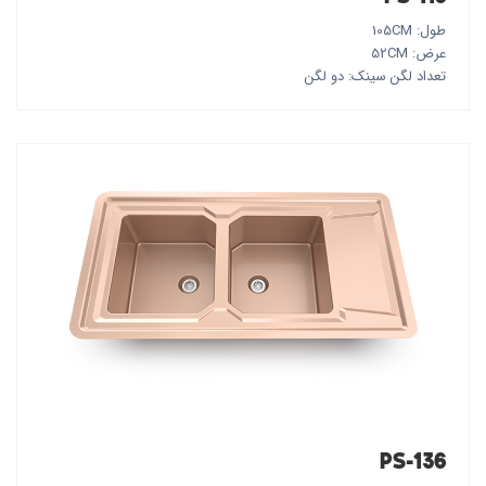
طول: 105CM
عرض: 52CM
تعداد لگن سینک: دو لگن
PS-136