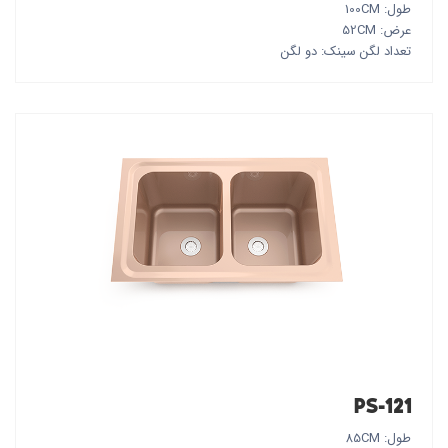
طول: 100CM
عرض: 52CM
تعداد لگن سینک: دو لگن
PS-121
طول: 85CM