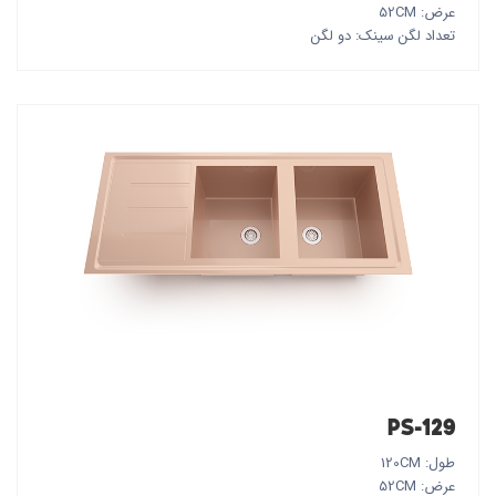
عرض: 52CM
تعداد لگن سینک: دو لگن
PS-129
طول: 120CM
عرض: 52CM