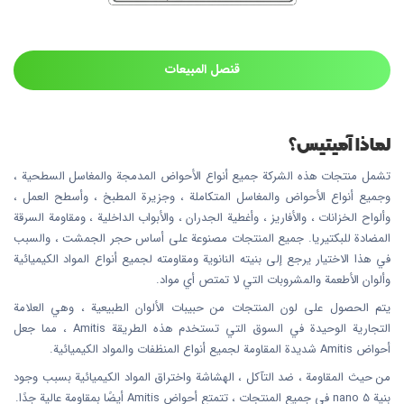
قنصل المبيعات
لماذا آميتيس؟
تشمل منتجات هذه الشركة جميع أنواع الأحواض المدمجة والمغاسل السطحية ،
وجميع أنواع الأحواض والمغاسل المتكاملة ، وجزيرة المطبخ ، وأسطح العمل ،
وألواح الخزانات ، والأفاريز ، وأغطية الجدران ، والأبواب الداخلية ، ومقاومة السرقة
المضادة للبكتيريا. جميع المنتجات مصنوعة على أساس حجر الجمشت ، والسبب
في هذا الاختيار يرجع إلى بنيته النانوية ومقاومته لجميع أنواع المواد الكيميائية
وألوان الأطعمة والمشروبات التي لا تمتص أي مواد.
يتم الحصول على لون المنتجات من حبيبات الألوان الطبيعية ، وهي العلامة
التجارية الوحيدة في السوق التي تستخدم هذه الطريقة Amitis ، مما جعل
أحواض Amitis شديدة المقاومة لجميع أنواع المنظفات والمواد الكيميائية.
من حيث المقاومة ، ضد التآكل ، الهشاشة واختراق المواد الكيميائية بسبب وجود
بنية nano 5 في جميع المنتجات ، تتمتع أحواض Amitis أيضًا بمقاومة عالية جدًا.