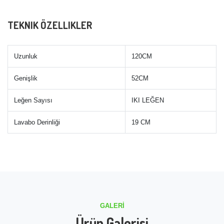
TEKNIK ÖZELLIKLER
Uzunluk
120CM
Genişlik
52CM
Leğen Sayısı
IKI LEĞEN
Lavabo Derinliği
19 CM
GALERI
Ürün Galerisi