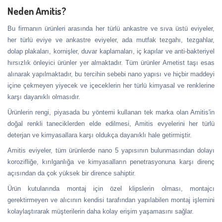
Neden Amitis?
Bu firmanın ürünleri arasında her türlü ankastre ve sıva üstü eviyeler,
her türlü eviye ve ankastre eviyeler, ada mutfak tezgahı, tezgahlar,
dolap plakaları, kornişler, duvar kaplamaları, iç kapılar ve anti-bakteriyel
hırsızlık önleyici ürünler yer almaktadır. Tüm ürünler Ametist taşı esas
alınarak yapılmaktadır, bu tercihin sebebi nano yapısı ve hiçbir maddeyi
içine çekmeyen yiyecek ve içeceklerin her türlü kimyasal ve renklerine
karşı dayanıklı olmasıdır.
Ürünlerin rengi, piyasada bu yöntemi kullanan tek marka olan Amitis'in
doğal renkli taneciklerden elde edilmesi, Amitis evyelerini her türlü
deterjan ve kimyasallara karşı oldukça dayanıklı hale getirmiştir.
Amitis eviyeler, tüm ürünlerde nano 5 yapısının bulunmasından dolayı
korozifliğe, kırılganlığa ve kimyasalların penetrasyonuna karşı direnç
açısından da çok yüksek bir dirence sahiptir.
Ürün kutularında montaj için özel klipslerin olması, montajcı
gerektirmeyen ve alıcının kendisi tarafından yapılabilen montaj işlemini
kolaylaştırarak müşterilerin daha kolay erişim yaşamasını sağlar.