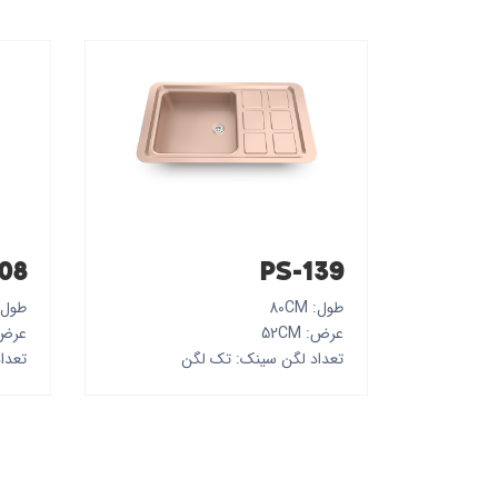
08
PS-139
طول: 80CM
طول: 5CM
عرض: 52CM
عرض: M
تعداد لگن سینک: تک لگن
تعدا