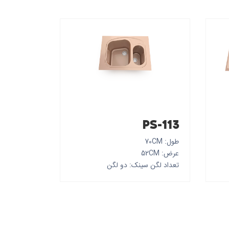
PS-113
طول: 70CM
عرض: 52CM
تعداد لگن سینک: دو لگن