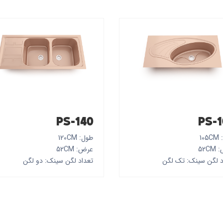
PS-140
PS-1
10
طول: 120CM
52C
عرض: 52CM
د لگن سینک: تک لگن
تعداد لگن سینک: دو لگن