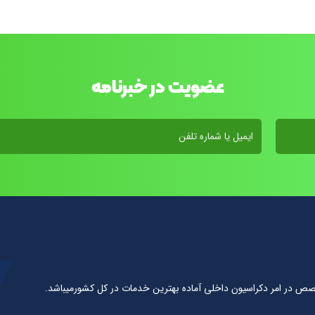
عضویت در خبرنامه
صص در امر دكراسيون داخلى آماده بهترين خدمات در كل كشورمیباشد.