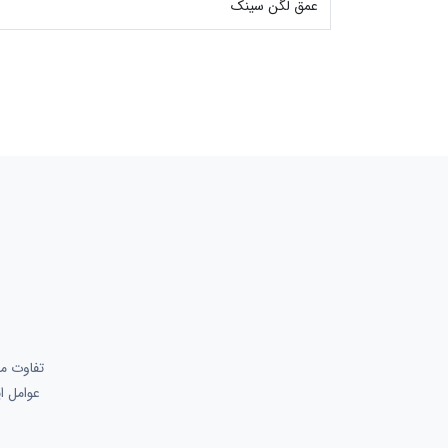
عمق لگن سینک
تفاوت مح
عوامل ا