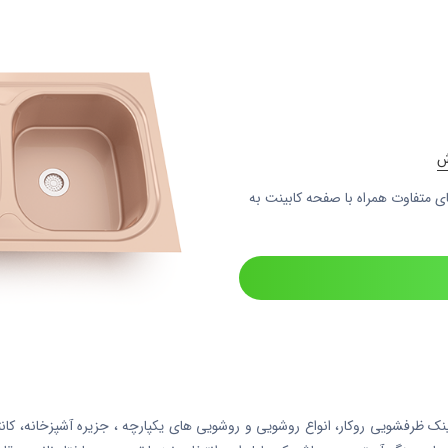
ی متفاوت همراه با صفحه کابینت به
ظرفشویی روکار، انواع روشویی و روشویی های یکپارچه ، جزیره آشپزخانه، کانت