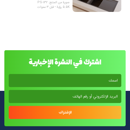
صورة من المنتج: PS-132
5.5K رؤية • قبل 3 سنوات
اشترك في النشرة الإخبارية
الإشتراك