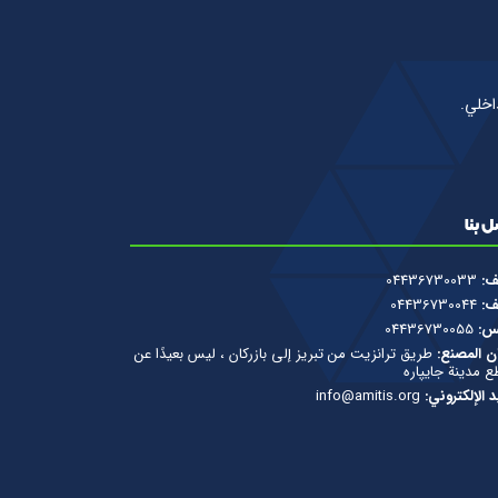
اخلي.
 بنا
ف:
04436730033
ف:
04436730044
س:
04436730055
ن المصنع:
طريق ترانزيت من تبريز إلى بازركان ، ليس بعيدًا عن
ع مدينة جایپاره
يد الإلكتروني:
info@amitis.org