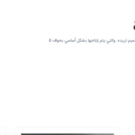
يتم إنتاج لوحة كورين متكاملة من Amitis بسلاسة مع أي تصميم تريده. والتي يتم إنتاجها بشكل أساسي بحواف 5