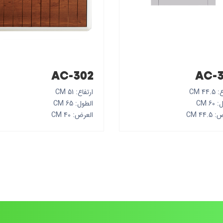
AC-302
AC-3
44 CM
ارتفاع: 51 CM
6 CM
الطول: 65 CM
44. CM
العرض: 40 CM