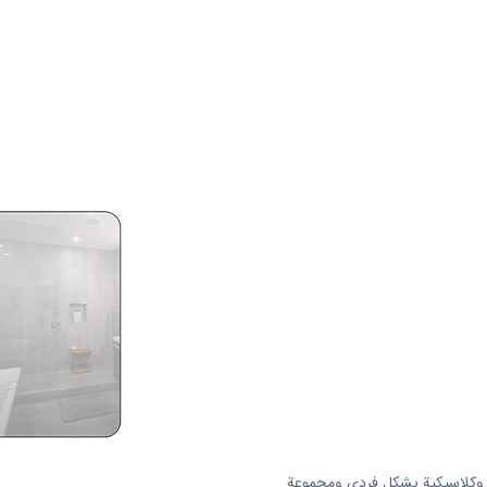
ع كبائن Pvc بتصميمات فاخرة وكلاسيكية بشكل فردي ومجموعة