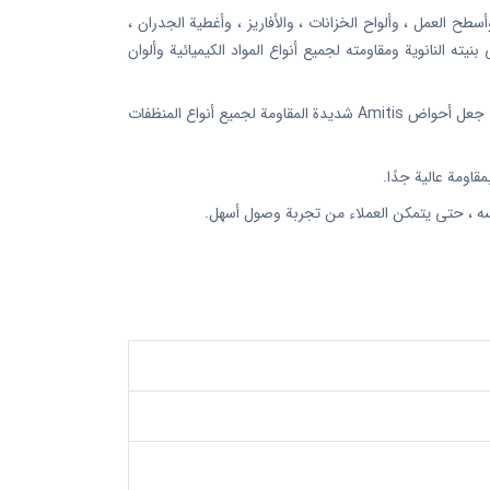
 العمل ، وألواح الخزانات ، والأفاريز ، وأغطية الجدران ،
ه النانوية ومقاومته لجميع أنواع المواد الكيميائية وألوان
يتم الحصول على لون المنتجات من حبيبات الألوان الطبيعية ، وهي العلامة التجارية الوحيدة في السوق التي تستخدم هذه الطريقة Amitis ، مما جعل أحواض Amitis شديدة المقاومة لجميع أنواع المنظفات
سه ، حتى يتمكن العملاء من تجربة وصول أسهل.