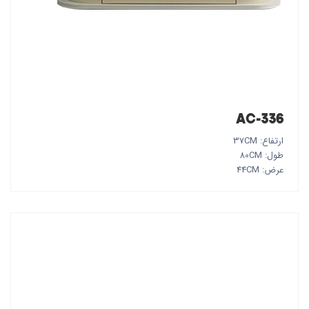
AC-336
ارتفاع: 37CM
طول: 80CM
عرض: 44CM