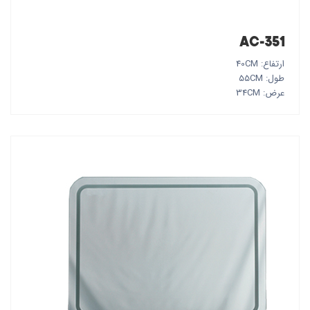
AC-351
ارتفاع: 40CM
طول: 55CM
عرض: 34CM