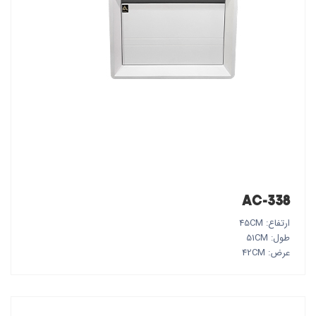
AC-338
ارتفاع: 45CM
طول: 51CM
عرض: 42CM