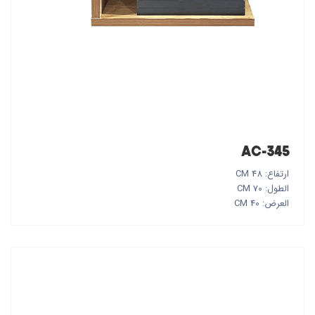
AC-345
ارتفاع: 48 CM
الطول: 70 CM
العرض: 40 CM